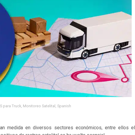
S para Truck
,
Monitoreo Satelital
,
Spanish
gran medida en diversos sectores económicos, entre ellos el