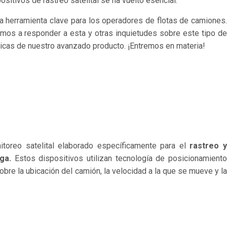
ositivos de rastreo satelital
se ha vuelto esencial.
a herramienta clave para los operadores de
flotas de camiones
amos a responder a esta y otras inquietudes sobre este tipo de
sticas de nuestro avanzado producto.
¡Entremos en materia!
toreo satelital elaborado específicamente para el
rastreo 
ga.
Estos dispositivos utilizan tecnología de posicionamiento
obre la ubicación del camión, la velocidad a la que se mueve y la