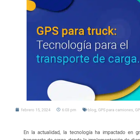
febrero 15, 2024
6:03 pm
blog
,
GPS para camiones
,
GP
En la actualidad, la tecnología ha impactado en 