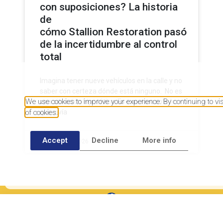
con suposiciones? La historia
de
cómo Stallion Restoration pasó
de la incertidumbre al control
total
Imagina tener nueve vehículos en la calle y no
saber con certeza dónde está ninguno. No es
We use cookies to improve your experience. By continuing to visit
una situación hipotética. Es exactamente lo
of cookies.
que vivía
Accept
Decline
More info
8 de abril de 2026
15:25