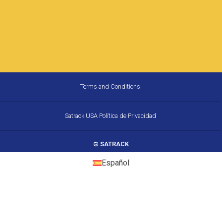
¿Cuánto Combustible
Desperdicia tu Flota en los
Corredores de California, y
Cómo lo Frena el GPS?
California es el mercado de transporte de
carga más grande de Estados Unidos y uno
de los más exigentes. Entre la congestión
crónica en precios
22 de mayo de 2026
10:31