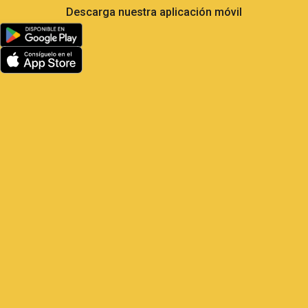
Menos autogoles, más
control: lo que el fútbol nos
enseña sobre flotas GPS
Satrack GPS — La jugada maestra para tus
vehículos El fútbol de alto nivel es el deporte
más analizado del planeta: 104 partidos, 48
selecciones, millones
1 de junio de 2026
09:22
BLOG