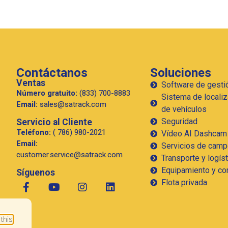
Contáctanos
Soluciones
Ventas
Software de gestió
Número gratuito:
(833) 700-8883
Sistema de locali
Email:
sales@satrack.com
de vehículos
Seguridad
Servicio al Cliente
Teléfono:
( 786) 980-2021
Vídeo AI Dashcam
Email:
Servicios de camp
customer.service@satrack.com
Transporte y logíst
Equipamiento y co
Síguenos
Flota privada
 this