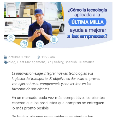
octubre 3, 2023
11:29 am
blog
,
Fleet Management
,
GPS
,
Safety
,
Spanish
,
Telematics
La innovación exige integrar nuevas tecnologías a la
logística del transporte. El objetivo es dar a las empresas
ventajas sobre su competencia y convertirse en las
favoritas de sus clientes.
En un mercado cada vez más competitivo, los clientes
esperan que los productos que compran se entreguen
lo más pronto posible.
De hecho, algunos consumidores se sienten tan