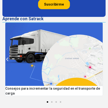
Aprende con Satrack
Consejos para incrementar la seguridad en el transporte de
M
carga
C