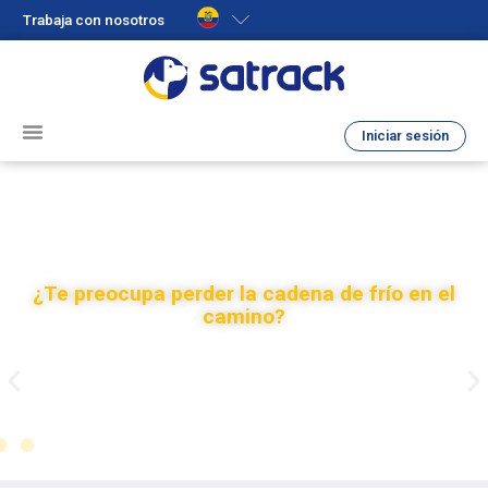
Trabaja con nosotros
Iniciar sesión
Termocarga Satracck
¿Te preocupa perder la cadena de frío en el
camino?
l
Analiza visualmente las variaciones térmicas para
Ev
do
identificar fallas y mejorar tus procesos.
c