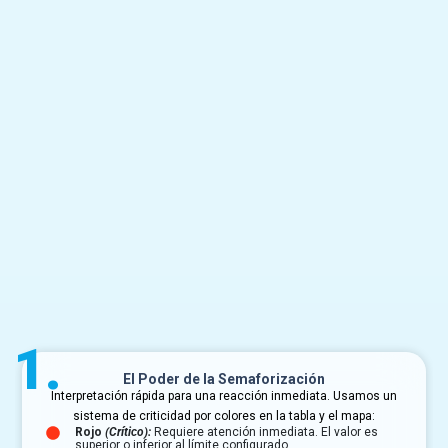
1.
El Poder de la Semaforización
Interpretación rápida para una reacción inmediata. Usamos un
sistema de criticidad por colores en la tabla y el mapa:
o de Temperatura para
Rojo
(Crítico):
Requiere atención inmediata. El valor es
Cumplimiento
superior o inferior al límite configurado.