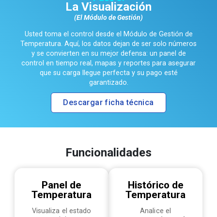
La Visualización
(El Módulo de Gestión)
Usted toma el control desde el Módulo de Gestión de
Temperatura. Aquí, los datos dejan de ser solo números
y se convierten en su mejor defensa: un panel de
control en tiempo real, mapas y reportes para asegurar
que su carga llegue perfecta y su pago esté
garantizado.
Descargar ficha técnica
Funcionalidades
Panel de
Histórico de
Temperatura
Temperatura
Visualiza el estado
Analice el