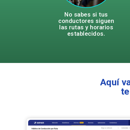
Esto expone a tu
No sabes si tus
equipo a riesgos
conductores siguen
innecesarios y
compromete la
las rutas y horarios
eficiencia operativa.
establecidos.
Aquí v
te