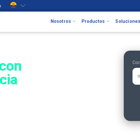
s
Nosotros
Productos
Solucione
 con
Cor
cia
en campo con
n tiempo real
.
 cumplimiento de