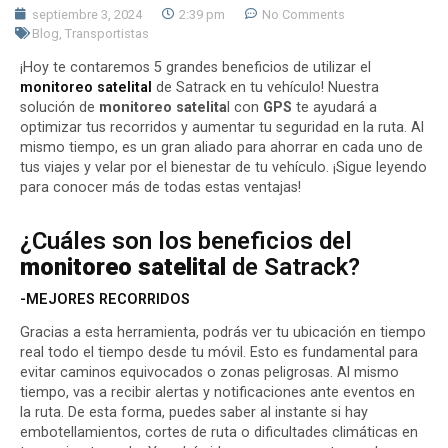
septiembre 3, 2024
2:39 pm
No Comments
Blog
,
Transportistas
¡Hoy te contaremos 5 grandes beneficios de utilizar el
monitoreo satelital
de Satrack en tu vehículo! Nuestra
solución de
monitoreo satelita
l con
GPS
te ayudará a
optimizar tus recorridos y aumentar tu seguridad en la ruta. Al
mismo tiempo, es un gran aliado para ahorrar en cada uno de
tus viajes y velar por el bienestar de tu vehículo. ¡Sigue leyendo
para conocer más de todas estas ventajas!
¿Cuáles son los beneficios del
monitoreo satelital
de Satrack?
-MEJORES RECORRIDOS
Gracias a esta herramienta, podrás ver tu ubicación en tiempo
real todo el tiempo desde tu móvil. Esto es fundamental para
evitar caminos equivocados o zonas peligrosas. Al mismo
tiempo, vas a recibir alertas y notificaciones ante eventos en
la ruta. De esta forma, puedes saber al instante si hay
embotellamientos, cortes de ruta o dificultades climáticas en