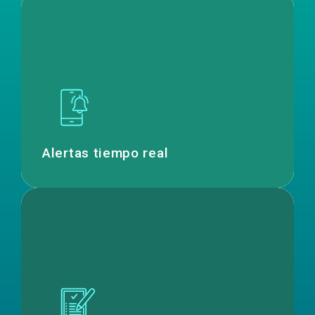
Alertas tiempo real
Uso no autorizado o hurto de vehículos
sin alertas en tiempo real
Alertas tiempo real
Control logístico
Falta de control del inventario y no
disponibilidad de vehículos