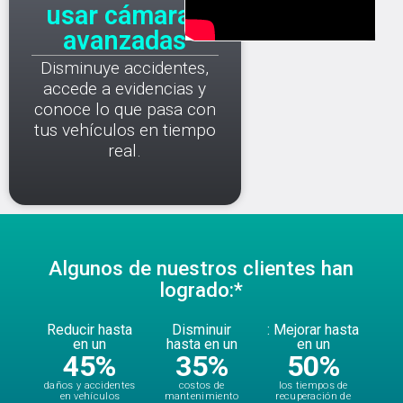
usar cámaras
avanzadas
Disminuye accidentes,
accede a evidencias y
conoce lo que pasa con
tus vehículos en tiempo
real.
Algunos de nuestros clientes han
logrado:*
Reducir hasta
Disminuir
: Mejorar hasta
en un
hasta en un
en un
45
%
35
%
50
%
daños y accidentes
costos de
los tiempos de
en vehículos
mantenimiento
recuperación de