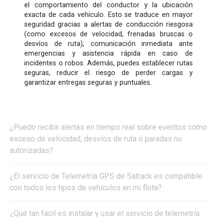
el comportamiento del conductor y la ubicación
exacta de cada vehículo. Esto se traduce en mayor
seguridad gracias a alertas de conducción riesgosa
(como excesos de velocidad, frenadas bruscas o
desvíos de ruta), comunicación inmediata ante
emergencias y asistencia rápida en caso de
incidentes o robos. Además, puedes establecer rutas
seguras, reducir el riesgo de perder cargas y
He leído y acepto la
política de privacidad
.
garantizar entregas seguras y puntuales.
¿Puedo recibir alertas en tiempo real sobre eventos como
exceso de velocidad, desvíos de ruta o paradas no
autorizadas?
¿El servicio de Telemetría GPS de Satrack es compatible
con todos los tipos de vehículos en mi flota?
¿Qué tan fácil es instalar y usar el servicio de telemetría