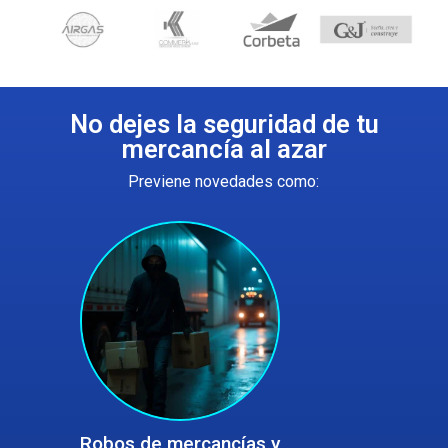
No dejes la seguridad de tu
mercancía al azar
Previene novedades como:
Robos de mercancías y
Robos de mercancías y