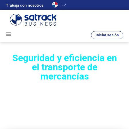
Trabaja con nosotros
Iniciar sesión
Seguridad y eficiencia en
el transporte de
mercancías
Controla tus operaciones en tiempo real con nuestra
tecnología avanzada.
Asegura
y protege
la
entrega exitosa de tu carga c
on una
plataforma
fácil
de usar y acompañamiento de expertos en
todo momento.