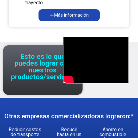
trayecto
Más información
Esto es lo que
puedes lograr con
nuestros
productos/servicios
Otras empresas comercializadoras lograron:*
Reducir costos
Reducir
Ahorro en
de transporte
hasta en un
combustible