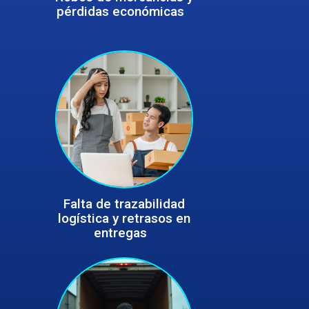
pérdidas económicas
pérdidas económicas
Falta de trazabilidad
Falta de trazabilidad
logística y retrasos en
logística y retrasos en
entregas
entregas