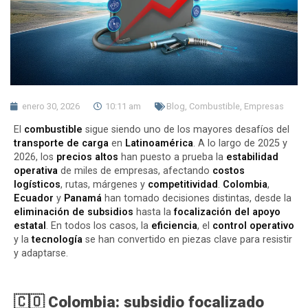
enero 30, 2026
10:11 am
Blog
,
Combustible
,
Empresas
El
combustible
sigue siendo uno de los mayores desafíos del
transporte de carga
en
Latinoamérica
. A lo largo de 2025 y
2026, los
precios altos
han puesto a prueba la
estabilidad
operativa
de miles de empresas, afectando
costos
logísticos
, rutas, márgenes y
competitividad
.
Colombia
,
Ecuador
y
Panamá
han tomado decisiones distintas, desde la
eliminación de subsidios
hasta la
focalización del apoyo
estatal
. En todos los casos, la
eficiencia
, el
control operativo
y la
tecnología
se han convertido en piezas clave para resistir
y adaptarse.
🇨🇴 Colombia: subsidio focalizado