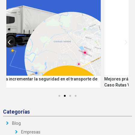
Mejores prácticas para tener una flota segura y controlada
P
Caso Rutas Verde y Blanco
Categorías
Blog
Empresas