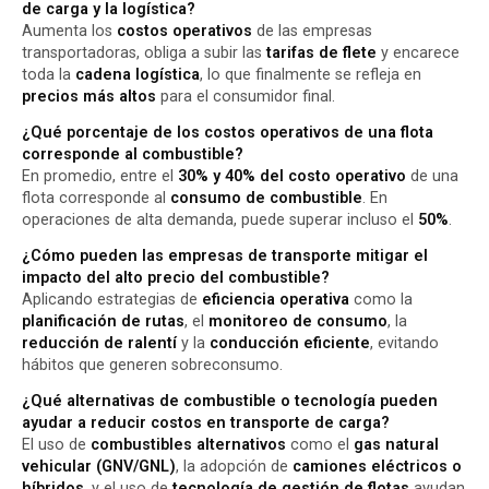
de carga y la logística?
Aumenta los
costos operativos
de las empresas
transportadoras, obliga a subir las
tarifas de flete
y encarece
toda la
cadena logística
, lo que finalmente se refleja en
precios más altos
para el consumidor final.
¿Qué porcentaje de los costos operativos de una flota
corresponde al combustible?
En promedio, entre el
30% y 40% del costo operativo
de una
flota corresponde al
consumo de combustible
. En
operaciones de alta demanda, puede superar incluso el
50%
.
¿Cómo pueden las empresas de transporte mitigar el
impacto del alto precio del combustible?
Aplicando estrategias de
eficiencia operativa
como la
planificación de rutas
, el
monitoreo de consumo
, la
reducción de ralentí
y la
conducción eficiente
, evitando
hábitos que generen sobreconsumo.
¿Qué alternativas de combustible o tecnología pueden
ayudar a reducir costos en transporte de carga?
El uso de
combustibles alternativos
como el
gas natural
vehicular (GNV/GNL)
, la adopción de
camiones eléctricos o
híbridos
, y el uso de
tecnología de gestión de flotas
ayudan