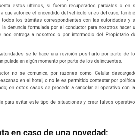
uenta estos últimos, si fueron recuperados parciales o en 
ara que autorice el encendido del vehículo si es del caso, tambi
 todos los trámites correspondientes con las autoridades y 
te la denuncia formulada por el conductor para nosotros hacer 
te nos entrega a nosotros o por intermedio del Propietario d
utoridades se le hace una revisión pos-hurto por parte de l
manipulada en algún momento por parte de los delincuentes.
uctor no se comunica, por razones como: Celular descargad
canso en el hotel, o no le es permitido contestar por polític
o; en estos casos se procede a cancelar el operativo con l
e para evitar este tipo de situaciones y crear falsos operativ
nta en caso de una novedad: