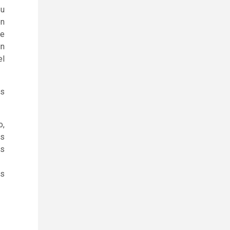
su
én
se
un
el
os
o,
as
as
os