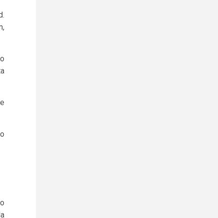
d.
n,
po
ta
se
lo
so
la