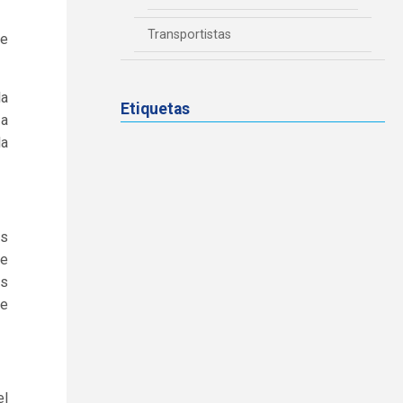
Transportistas
de
la
Etiquetas
 a
la
es
ue
os
te
el