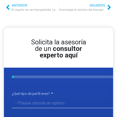
ANTERIOR
SIGUIENTE
El orgullo de ser transportista: La esencia de nuestra labor y el apoyo de Satrack para sacar adelante al país
Tecnología al servicio del transportista: Descubre cómo Satrack y sus cámaras facilitan tus viajes
Solicita la asesoría
de un
consultor
experto aquí
¿Qué tipo de perfil eres?