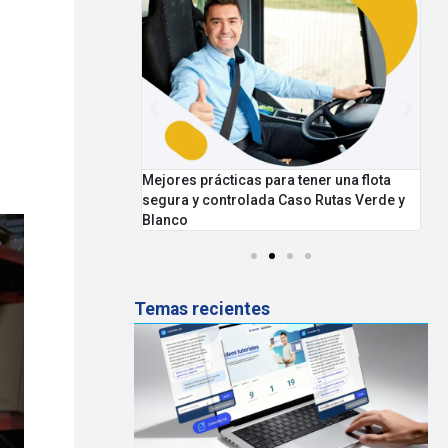
ntar la seguridad
Mejores prácticas para tener una flota
Pr
rga
segura y controlada Caso Rutas Verde y
Blanco
Temas recientes