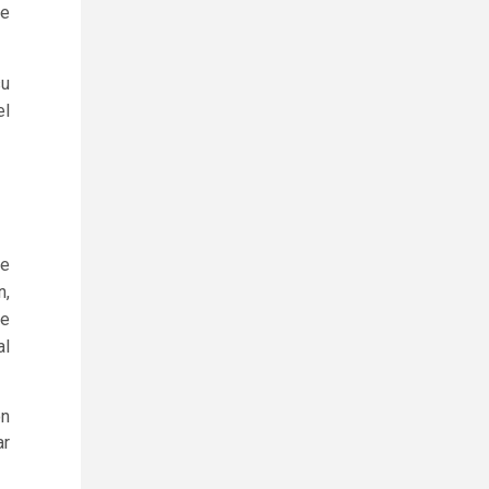
de
su
el
de
n,
de
al
on
ar