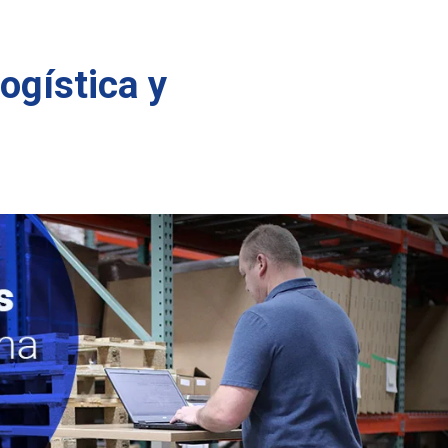
ogística y
Cómo utilizar el Monitoreo Satelital ante
Consejos para increme
un posible hurto de vehículo
en el transporte de ca