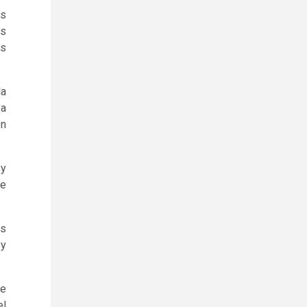
os
es
os
la
ya
en
 y
ue
os
 y
de
el