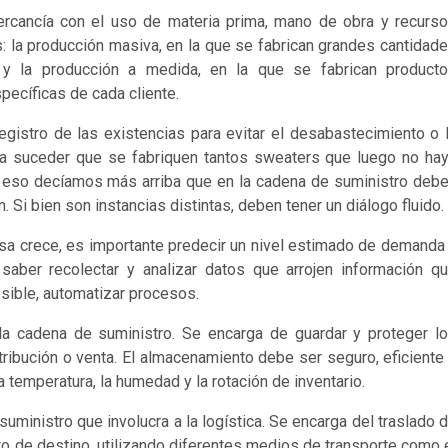
ercancía con el uso de materia prima, mano de obra y recurs
: la producción masiva, en la que se fabrican grandes cantidad
y la producción a medida, en la que se fabrican product
ecíficas de cada cliente.
registro de las existencias para evitar el desabastecimiento o 
ía suceder que se fabriquen tantos sweaters que luego no ha
r eso decíamos más arriba que en la cadena de suministro deb
n. Si bien son instancias distintas, deben tener un diálogo fluido.
sa crece, es importante predecir un nivel estimado de demanda
saber recolectar y analizar datos que arrojen información q
posible, automatizar procesos.
 la cadena de suministro. Se encarga de guardar y proteger l
ribución o venta. El almacenamiento debe ser seguro, eficiente
 temperatura, la humedad y la rotación de inventario.
suministro que involucra a la logística. Se encarga del traslado 
o de destino, utilizando diferentes medios de transporte como 