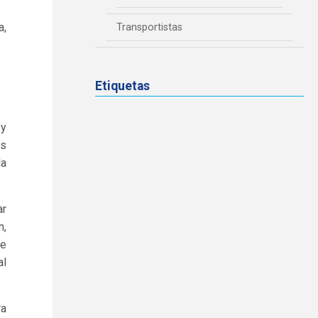
a,
Transportistas
Etiquetas
 y
as
la
ar
n,
de
al
ra