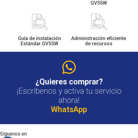
GV55W
Guía de instalación
Administración eficiente
Estándar GV55W
de recursos
¿Quieres comprar?
¡Escríbenos y activa tu servicio
ahora!
W
h
a
t
s
A
p
p
Síguenos en