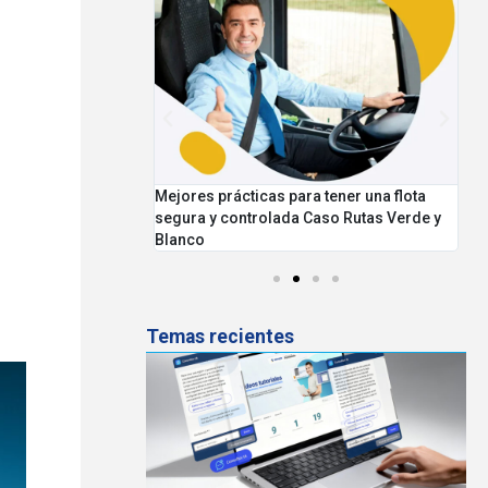
ntar la seguridad
Mejores prácticas para tener una flota
Pr
rga
segura y controlada Caso Rutas Verde y
Blanco
Temas recientes