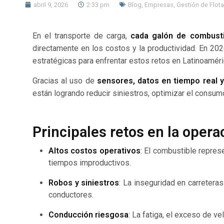
abril 9, 2026
2:33 pm
Blog
,
Empresas
,
Gestión de Flot
En el transporte de carga,
cada galón de combusti
directamente en los costos y la productividad. En 202
estratégicas para enfrentar estos retos en Latinoaméri
Gracias al uso de
sensores, datos en tiempo real y 
están logrando reducir siniestros, optimizar el consum
Principales retos en la opera
Altos costos operativos
: El combustible repres
tiempos improductivos.
Robos y siniestros
: La inseguridad en carreteras
conductores.
Conducción riesgosa
: La fatiga, el exceso de v