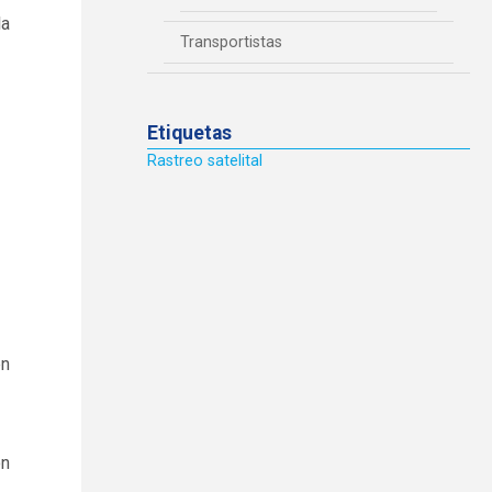
la
Transportistas
Etiquetas
Rastreo satelital
en
on