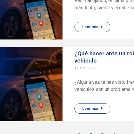
Vas manejando, el camino es
más lento, sientes la cabez
Leer más +
¿Qué hacer ante un ro
vehículo
17 abril, 2025
¿Alguna vez te has visto fre
vehículos son un problema r
Leer más +