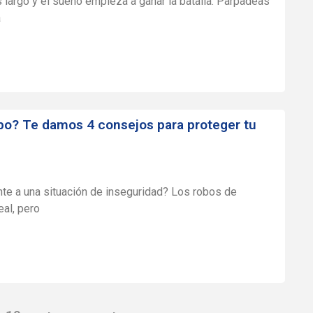
 largo y el sueño empieza a ganar la batalla. Parpadeas
a
bo? Te damos 4 consejos para proteger tu
nte a una situación de inseguridad? Los robos de
eal, pero