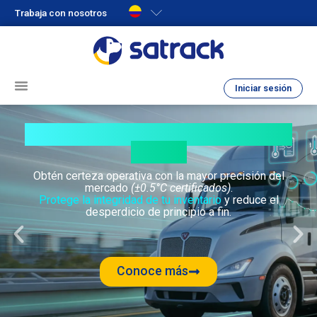
Trabaja con nosotros
Iniciar sesión
Monitoreo y rastreo satelital GPS para el transporte
¿Cuánto te cuesta un grado de
error?
Obtén certeza operativa con la mayor precisión del
mercado
(±0.5°C certificados)
.
Protege la integridad de tu inventario
y reduce el
desperdicio de principio a fin.
Conoce más