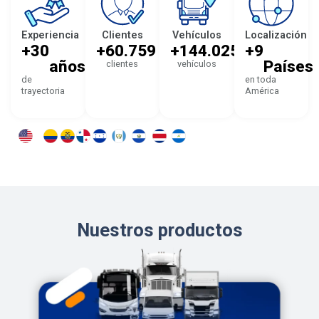
Experiencia
Clientes
Vehículos
Localización
+
30
+
60.759
+
144.025
+
9
años
Países
clientes
vehículos
de
en toda
trayectoria
América
Estados Unidos
Colombia
Ecuador
Panamá
Honduras
Guatemala
El Salvador
Costa Rica
Nicaragua
Nuestros productos