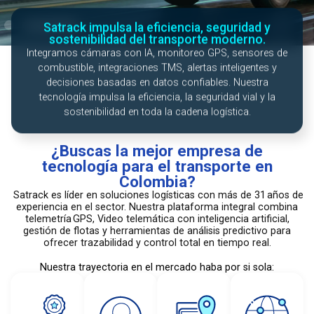
Satrack impulsa la eficiencia, seguridad y
sostenibilidad del transporte moderno.
Integramos cámaras con IA, monitoreo GPS, sensores de
combustible, integraciones TMS, alertas inteligentes y
decisiones basadas en datos confiables. Nuestra
tecnología impulsa la eficiencia, la seguridad vial y la
sostenibilidad en toda la cadena logística.
¿Buscas la mejor empresa de
tecnología para el transporte en
Colombia?
Satrack es líder en soluciones logísticas con más de 31 años de
experiencia en el sector. Nuestra plataforma integral combina
telemetría GPS, Video telemática con inteligencia artificial,
gestión de flotas y herramientas de análisis predictivo para
ofrecer trazabilidad y control total en tiempo real.
Nuestra trayectoria en el mercado haba por si sola: